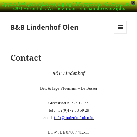
Opgelet! Wegens adreswijziging GPS gegevens: Greesstraat 16
X
2200 Herentals. Wij bevinden ons aan de overzijde.
B&B Lindenhof Olen
MENU
EN
WIDGETS
Contact
B&B Lindenhof
Bert & Inge Vloemans – De Busser
Greesstraat 6, 2250 Olen
Tel : +32(0)472 88 59 29
email:
info@lindenhof-olen.be
BTW : BE 0780.441.511