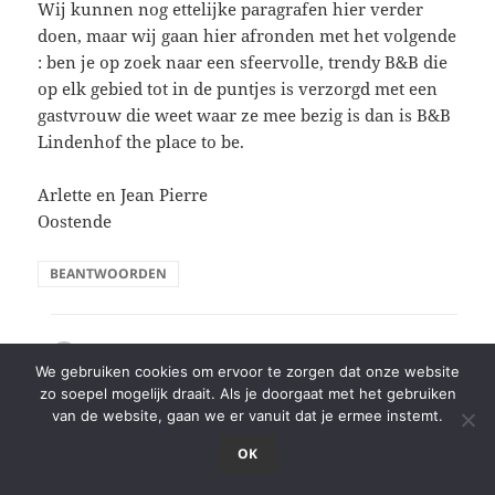
Wij kunnen nog ettelijke paragrafen hier verder
doen, maar wij gaan hier afronden met het volgende
: ben je op zoek naar een sfeervolle, trendy B&B die
op elk gebied tot in de puntjes is verzorgd met een
gastvrouw die weet waar ze mee bezig is dan is B&B
Lindenhof the place to be.
Arlette en Jean Pierre
Oostende
BEANTWOORDEN
Bert & Inge
schreef:
We gebruiken cookies om ervoor te zorgen dat onze website
20 juni 2019 om 17:14
zo soepel mogelijk draait. Als je doorgaat met het gebruiken
van de website, gaan we er vanuit dat je ermee instemt.
Bedankt Arlette en Jean Pierre, het was fijn jullie
OK
bij ons te hebben.