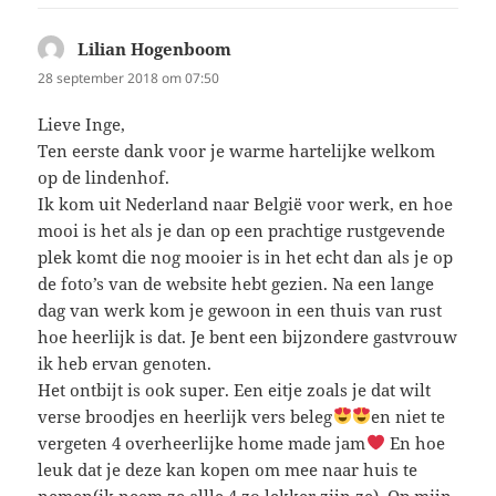
Lilian Hogenboom
schreef:
28 september 2018 om 07:50
Lieve Inge,
Ten eerste dank voor je warme hartelijke welkom
op de lindenhof.
Ik kom uit Nederland naar België voor werk, en hoe
mooi is het als je dan op een prachtige rustgevende
plek komt die nog mooier is in het echt dan als je op
de foto’s van de website hebt gezien. Na een lange
dag van werk kom je gewoon in een thuis van rust
hoe heerlijk is dat. Je bent een bijzondere gastvrouw
ik heb ervan genoten.
Het ontbijt is ook super. Een eitje zoals je dat wilt
verse broodjes en heerlijk vers beleg
en niet te
vergeten 4 overheerlijke home made jam
En hoe
leuk dat je deze kan kopen om mee naar huis te
nemen(ik neem ze allle 4 zo lekker zijn ze). Op mijn