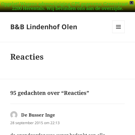
Opgelet! Wegens adreswijziging GPS gegevens: Greesstraat 16
X
2200 Herentals. Wij bevinden ons aan de overzijde.
B&B Lindenhof Olen
MENU
EN
WIDGETS
Reacties
95 gedachten over “Reacties”
De Busser Inge
schreef:
28 september 2015 om 22:13